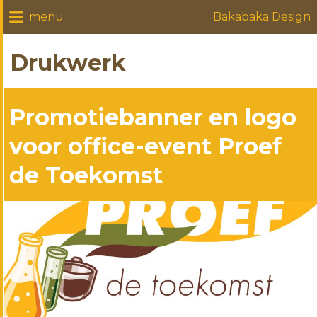
Bakabaka Design
Drukwerk
Promotiebanner en logo
voor office-event Proef
de Toekomst