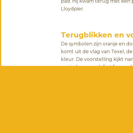
pad. Hij kwam terug met een 
Lloydpier.
Terugblikken en vo
De symbolen zijn oranje en d
komt uit de vlag van Texel, de 
kleur. De voorstelling kijkt na
rewind, maar ook fast forward.
Van het ontwerp maakte Intor
een
banner in een liggend fo
Poster voor jouw t
Of het nou opera is, toneel, m
als het onderwerp niet zo zwaar