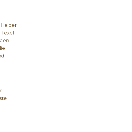
 leider
 Texel
nden
ie
nd.
:
ste