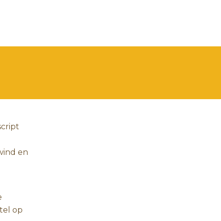
cript
ewind en
e
tel op