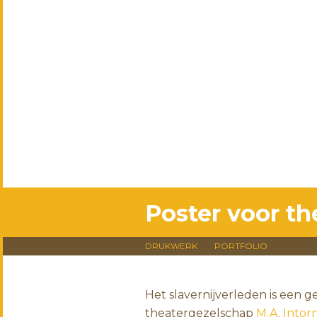
Poster voor th
DRUKWERK
PORTFOLIO
Het slavernijverleden is een 
theatergezelschap
M.A. Intor