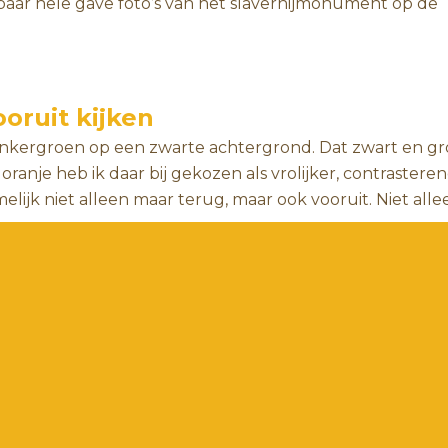
paar hele gave foto’s van het slavernijmonument op de
oruit kijken
onkergroen op een zwarte achtergrond. Dat zwart en g
oranje heb ik daar bij gekozen als vrolijker, contrastere
melijk niet alleen maar terug, maar ook vooruit. Niet alle
no een poster en een flyer. Ik maakte voor hun website
rmaat
.
heatervoorstelling?
oderne dans of muziek, ik maak graag een poster voor je
 is als het slavernijverleden.
Vertel me waar je voorstel