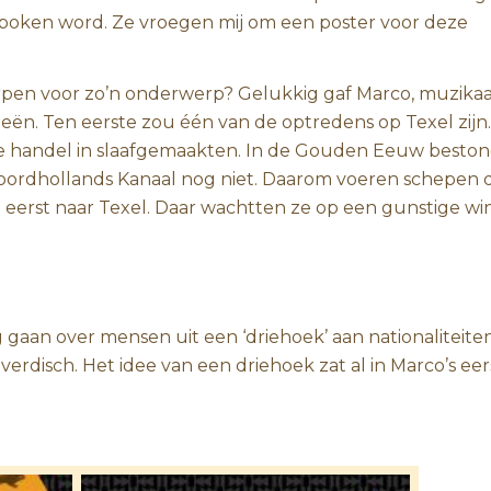
 spoken word. Ze vroegen mij om een poster voor deze
rpen voor zo’n onderwerp? Gelukkig gaf Marco, muzikaal
eeën. Ten eerste zou één van de optredens op Texel zijn.
de handel in slaafgemaakten. In de Gouden Eeuw besto
ordhollands Kanaal nog niet. Daarom voeren schepen d
eerst naar Texel. Daar wachtten ze op een gunstige wi
 gaan over mensen uit een ‘driehoek’ aan nationaliteiten
pverdisch. Het idee van een driehoek zat al in Marco’s eer