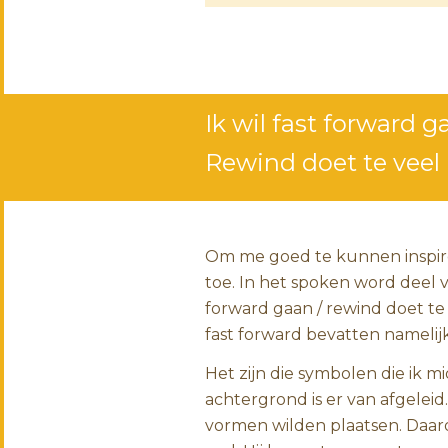
Ik wil fast forward g
Rewind doet te veel 
Om me goed te kunnen inspire
toe. In het spoken word deel vo
forward gaan / rewind doet te
fast forward bevatten namelij
Het zijn die symbolen die ik 
achtergrond is er van afgelei
vormen wilden plaatsen. Daaro