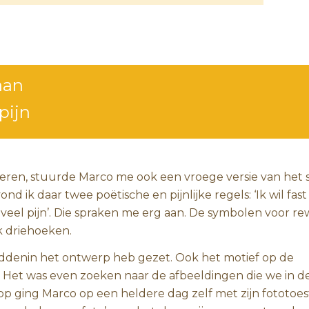
aan
pijn
ren, stuurde Marco me ook een vroege versie van het s
nd ik daar twee poëtische en pijnlijke regels: ‘Ik wil fast
 veel pijn’. Die spraken me erg aan. De symbolen voor r
k driehoeken.
middenin het ontwerp heb gezet. Ook het motief op de
d. Het was even zoeken naar de afbeeldingen die we in d
p ging Marco op een heldere dag zelf met zijn fototoes