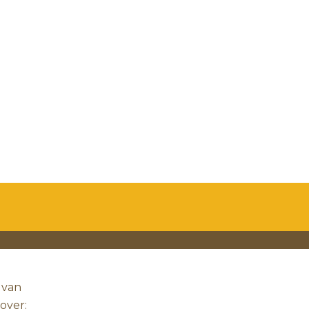
 van
 over: