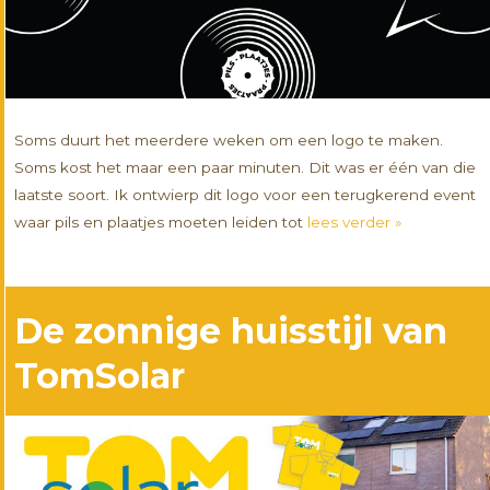
Soms duurt het meerdere weken om een logo te maken.
Soms kost het maar een paar minuten. Dit was er één van die
laatste soort. Ik ontwierp dit logo voor een terugkerend event
waar pils en plaatjes moeten leiden tot
lees verder »
De zonnige huisstijl van
TomSolar