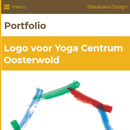
Bakabaka Design
Portfolio
Logo voor Yoga Centrum
Oosterwold