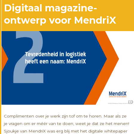
Digitaal magazine-
ontwerp voor MendriX
Complimenten over je werk zijn tof om te horen. Maar als ze
je vragen om er méér van te doen, weet je dat ze het menen!
Sjoukje van MendriX was erg blij met het digitale whitepaper