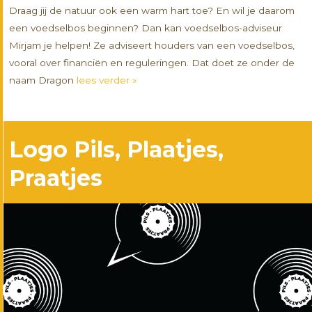
Draag jij de natuur ook een warm hart toe? En wil je daarom
een voedselbos beginnen? Dan kan voedselbos-adviseur
Mirjam je helpen! Ze adviseert houders van een voedselbos,
vooral over financiën en reguleringen. Dat doet ze onder de
naam Dragon
lees verder »
Logo Pils, Plaatjes,
Praatjes