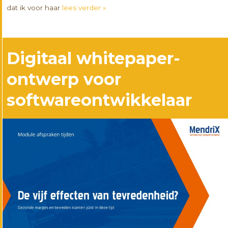
dat ik voor haar
lees verder »
Digitaal whitepaper-
ontwerp voor
softwareontwikkelaar