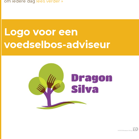
om iedere dag
lees verder »
Logo voor een
voedselbos-adviseur